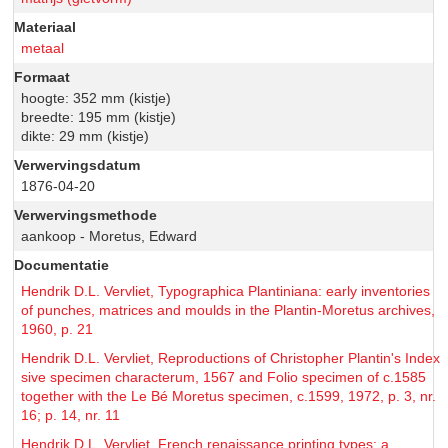
Materiaal
metaal
Formaat
hoogte: 352 mm (kistje)
breedte: 195 mm (kistje)
dikte: 29 mm (kistje)
Verwervingsdatum
1876-04-20
Verwervingsmethode
aankoop - Moretus, Edward
Documentatie
Hendrik D.L. Vervliet, Typographica Plantiniana: early inventories
of punches, matrices and moulds in the Plantin-Moretus archives,
1960, p. 21
Hendrik D.L. Vervliet, Reproductions of Christopher Plantin's Index
sive specimen characterum, 1567 and Folio specimen of c.1585
together with the Le Bé Moretus specimen, c.1599, 1972, p. 3, nr.
16; p. 14, nr. 11
Hendrik D.L. Vervliet, French renaissance printing types: a